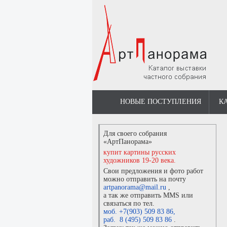
НОВЫЕ ПОСТУПЛЕНИЯ
К
Для своего собрания
«АртПанорама»
купит картины русских
художников 19-20 века.
Свои предложения и фото работ
можно отправить на почту
artpanorama@mail.ru
,
а так же отправить MMS или
связаться по тел.
моб. +7(903) 509 83 86
,
раб. 8 (495) 509 83 86
.