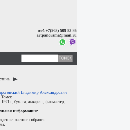
моб.+7(903) 509 83 86
artpanorama@mail.ru
артина
трогонский Владимир Александрович
:
Томск
:
1971г.,
бумага
,
акварель, фломастер
,
ельная информация:
ждение: частное собрание
ма.