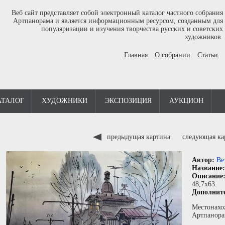
Веб сайт представляет собой электронный каталог частного собрания
Артпанорама и является информационным ресурсом, созданным для
популяризации и изучения творчества русских и советских
художников.
Главная
О собрании
Статьи
АТАЛОГ
ХУДОЖНИКИ
ЭКСПОЗИЦИЯ
АУКЦИОН
предыдущая картина
следующая к
Автор:
Ве
Название
Описание
48,7x63.
Дополнит
Местонахо
Артпанора