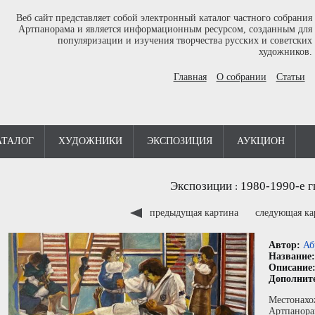
Веб сайт представляет собой электронный каталог частного собрания
Артпанорама и является информационным ресурсом, созданным для
популяризации и изучения творчества русских и советских
художников.
Главная
О собрании
Статьи
АТАЛОГ
ХУДОЖНИКИ
ЭКСПОЗИЦИЯ
АУКЦИОН
Экспозиции
1980-1990-е г
:
предыдущая картина
следующая к
Автор:
Аб
Название
Описание
Дополнит
Местонахо
Артпанора