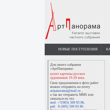
НОВЫЕ ПОСТУПЛЕНИЯ
К
Для своего собрания
«АртПанорама»
купит картины русских
художников 19-20 века.
Свои предложения и фото работ
можно отправить на почту
artpanorama@mail.ru
,
а так же отправить MMS или
связаться по тел.
моб. +7(903) 509 83 86
,
раб. 8 (495) 509 83 86
.