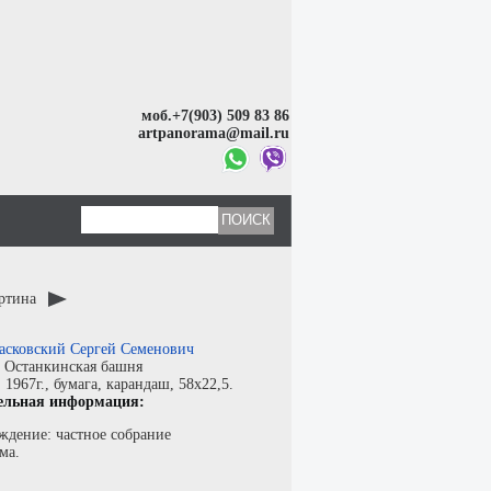
моб.+7(903) 509 83 86
artpanorama@mail.ru
артина
асковский Сергей Семенович
:
Останкинская башня
:
1967г.,
бумага
,
карандаш
, 58x22,5.
ельная информация:
ждение: частное собрание
ма.