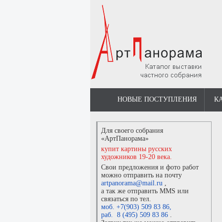
НОВЫЕ ПОСТУПЛЕНИЯ
К
Для своего собрания
«АртПанорама»
купит картины русских
художников 19-20 века.
Свои предложения и фото работ
можно отправить на почту
artpanorama@mail.ru
,
а так же отправить MMS или
связаться по тел.
моб. +7(903) 509 83 86
,
раб. 8 (495) 509 83 86
.