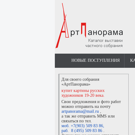
НОВЫЕ ПОСТУПЛЕНИЯ
К
Для своего собрания
«АртПанорама»
купит картины русских
художников 19-20 века.
Свои предложения и фото работ
можно отправить на почту
artpanorama@mail.ru
,
а так же отправить MMS или
связаться по тел.
моб. +7(903) 509 83 86
,
раб. 8 (495) 509 83 86
.