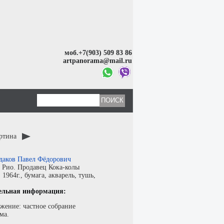
моб.+7(903) 509 83 86
artpanorama@mail.ru
артина
даков Павел Фёдорович
:
Рио. Продавец Кока-колы
:
1964г.,
бумага
,
акварель, тушь
,
ельная информация:
жение: частное собрание
ма.