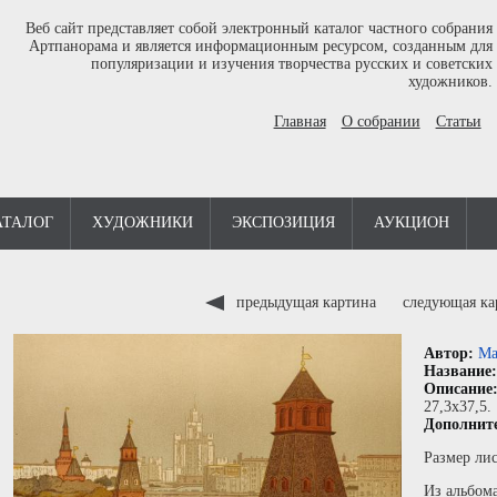
Веб сайт представляет собой электронный каталог частного собрания
Артпанорама и является информационным ресурсом, созданным для
популяризации и изучения творчества русских и советских
художников.
Главная
О собрании
Статьи
АТАЛОГ
ХУДОЖНИКИ
ЭКСПОЗИЦИЯ
АУКЦИОН
предыдущая картина
следующая к
Автор:
Ма
Название
Описание
27,3x37,5.
Дополнит
Размер лис
Из альбом