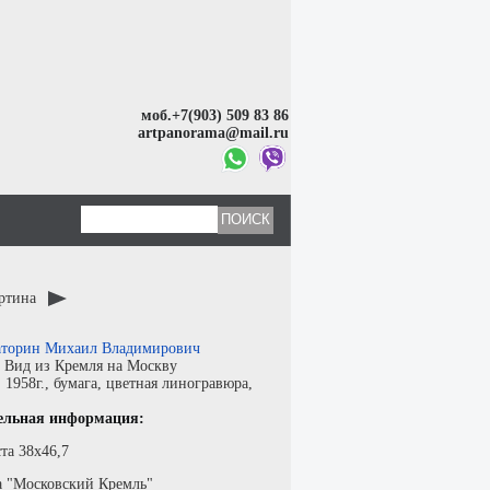
моб.+7(903) 509 83 86
artpanorama@mail.ru
артина
торин Михаил Владимирович
:
Вид из Кремля на Москву
:
1958г.,
бумага
,
цветная линогравюра
,
ельная информация:
та 38х46,7
а "Московский Кремль"