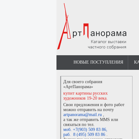
НОВЫЕ ПОСТУПЛЕНИЯ
К
Для своего собрания
«АртПанорама»
купит картины русских
художников 19-20 века.
Свои предложения и фото работ
можно отправить на почту
artpanorama@mail.ru
,
а так же отправить MMS или
связаться по тел.
моб. +7(903) 509 83 86
,
раб. 8 (495) 509 83 86
.