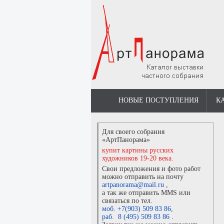
НОВЫЕ ПОСТУПЛЕНИЯ
К
Для своего собрания
«АртПанорама»
купит картины русских
художников 19-20 века.
Свои предложения и фото работ
можно отправить на почту
artpanorama@mail.ru
,
а так же отправить MMS или
связаться по тел.
моб. +7(903) 509 83 86
,
раб. 8 (495) 509 83 86
.