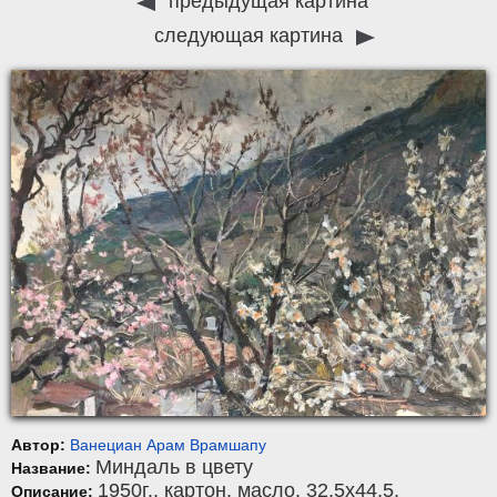
предыдущая картина
следующая картина
Автор:
Ванециан Арам Врамшапу
Миндаль в цвету
Название:
1950г.,
картон
,
масло
, 32,5x44,5.
Описание: