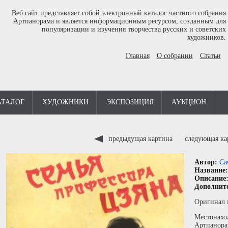
Веб сайт представляет собой электронный каталог частного собрания
Артпанорама и является информационным ресурсом, созданным для
популяризации и изучения творчества русских и советских
художников.
Главная
О собрании
Статьи
АТАЛОГ
ХУДОЖНИКИ
ЭКСПОЗИЦИЯ
АУКЦИОН
предыдущая картина
следующая к
Автор:
Са
Название
Описание
Дополнит
Оригинал 
Местонахо
Артпанора