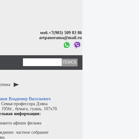
моб.+7(903) 509 83 86
artpanorama@mail.ru
артина
чков Владимир Васильевич
:
Семья профессора Дзяна
:
1956г.,
бумага
,
гуашь
, 107x70.
ельная информация:
макета афиши фильма
ждение: частное собрание
ма.