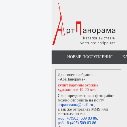
НОВЫЕ ПОСТУПЛЕНИЯ
К
Для своего собрания
«АртПанорама»
купит картины русских
художников 19-20 века.
Свои предложения и фото работ
можно отправить на почту
artpanorama@mail.ru
,
а так же отправить MMS или
связаться по тел.
моб. +7(903) 509 83 86
,
раб. 8 (495) 509 83 86
.