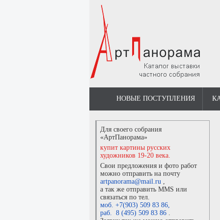
НОВЫЕ ПОСТУПЛЕНИЯ
К
Для своего собрания
«АртПанорама»
купит картины русских
художников 19-20 века.
Свои предложения и фото работ
можно отправить на почту
artpanorama@mail.ru
,
а так же отправить MMS или
связаться по тел.
моб. +7(903) 509 83 86
,
раб. 8 (495) 509 83 86
.