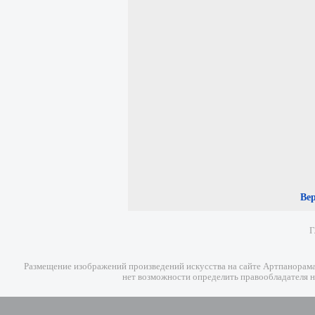
Ве
Г
Размещение изображений произведений искусства на сайте Артпанорама 
нет возможности определить правообладателя н