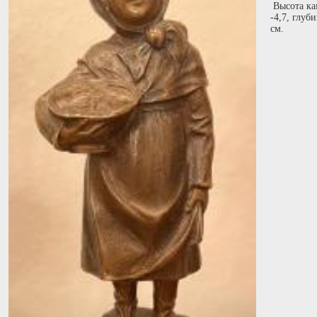
Высота ка
-4,7, глуб
см.