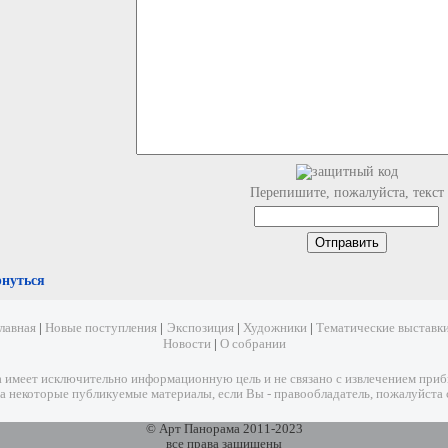
Перепишите, пожалуйста, текст
рнуться
лавная
|
Новые поступления
|
Экспозиция
|
Художники
|
Тематические выставк
Новости
|
О собрании
имеет исключительно информационную цель и не связано с извлечением прибыл
а некоторые публикуемые материалы, если Вы - правообладатель, пожалуйста 
© Арт Панорама 2011-2023
все права защищены