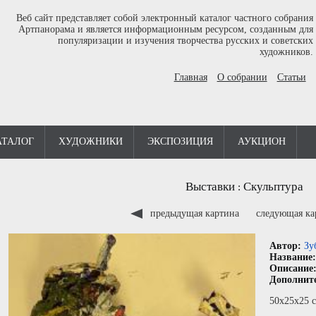
Веб сайт представляет собой электронный каталог частного собрания
Артпанорама и является информационным ресурсом, созданным для
популяризации и изучения творчества русских и советских
художников.
Главная
О собрании
Статьи
АТАЛОГ
ХУДОЖНИКИ
ЭКСПОЗИЦИЯ
АУКЦИОН
Выставки
Скульптура
:
предыдущая картина
следующая к
Автор:
Зу
Название
Описание
Дополнит
50х25х25 