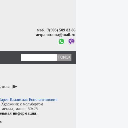
моб.+7(903) 509 83 86
artpanorama@mail.ru
артина
барев Владислав Константинович
:
Художник с мольбертом
:
металл
,
масло
, 50x25.
ельная информация:
см