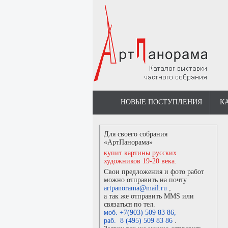
НОВЫЕ ПОСТУПЛЕНИЯ
К
Для своего собрания
«АртПанорама»
купит картины русских
художников 19-20 века.
Свои предложения и фото работ
можно отправить на почту
artpanorama@mail.ru
,
а так же отправить MMS или
связаться по тел.
моб. +7(903) 509 83 86
,
раб. 8 (495) 509 83 86
.