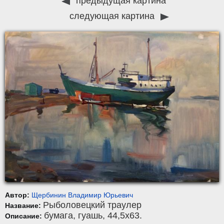
предыдущая картина
следующая картина
Автор:
Щербинин Владимир Юрьевич
Рыболовецкий траулер
Название:
бумага
,
гуашь
, 44,5x63.
Описание: