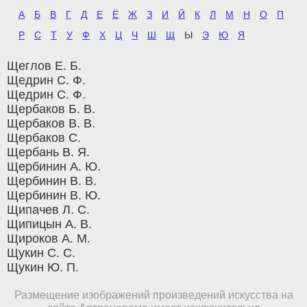
А
Б
В
Г
Д
Е
Ё
Ж
З
И
Й
К
Л
М
Н
О
П
Р
С
Т
У
Ф
Х
Ц
Ч
Ш
Щ
Ы
Э
Ю
Я
Щеглов Е. Б.
Щедрин С. Ф.
Щедрин С. Ф.
Щербаков Б. В.
Щербаков В. В.
Щербаков С.
Щербань В. Я.
Щербинин А. Ю.
Щербинин В. В.
Щербинин В. Ю.
Щипачев Л. С.
Щипицын А. В.
Щироков А. М.
Щукин С. С.
Щукин Ю. П.
Размещение изображений произведений искусства на