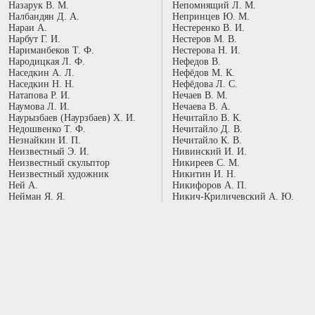
Назарук В. М.
Непомнящий Л. М.
Налбандян Д. А.
Непринцев Ю. М.
Нараи А.
Нестеренко В. И.
Нарбут Г. И.
Нестеров М. В.
Нариманбеков Т. Ф.
Нестерова Н. И.
Народицкая Л. Ф.
Нефедов В.
Наседкин А. Л.
Нефёдов М. К.
Наседкин Н. Н.
Нефёдова Л. С.
Натапова Р. И.
Нечаев В. М.
Наумова Л. И.
Нечаева В. А.
Наурызбаев (Наурзбаев) Х. И.
Нечитайло В. К.
Недошвенко Т. Ф.
Нечитайло Д. В.
Незнайкин И. П.
Нечитайло К. В.
Неизвестный Э. И.
Нивинский И. И.
Неизвестный скульптор
Никиреев С. М.
Неизвестный художник
Никитин И. Н.
Ней А.
Никифоров А. П.
Нейман Я. Я.
Никич-Криличевский А. Ю.