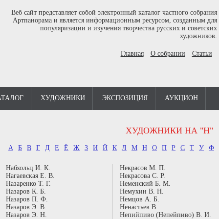
Веб сайт представляет собой электронный каталог частного собрания
Артпанорама и является информационным ресурсом, созданным для
популяризации и изучения творчества русских и советских
художников.
Главная
О собрании
Статьи
АТАЛОГ
ХУДОЖНИКИ
ЭКСПОЗИЦИЯ
АУКЦИОН
ХУДОЖНИКИ НА "Н"
А
Б
В
Г
Д
Е
Ё
Ж
З
И
Й
К
Л
М
Н
О
П
Р
С
Т
У
Ф
Набхольц И. К.
Некрасов М. П.
Нагаевская Е. В.
Некрасова С. Р.
Назаренко Т. Г.
Неменский Б. М.
Назаров К. Б.
Немухин В. Н.
Назаров П. Ф.
Немцов А. Б.
Назаров Э. В.
Ненастьев В.
Назаров Э. Н.
Непийпиво (Непейпиво) В. И.