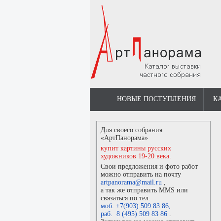
НОВЫЕ ПОСТУПЛЕНИЯ
К
Для своего собрания
«АртПанорама»
купит картины русских
художников 19-20 века.
Свои предложения и фото работ
можно отправить на почту
artpanorama@mail.ru
,
а так же отправить MMS или
связаться по тел.
моб. +7(903) 509 83 86
,
раб. 8 (495) 509 83 86
.