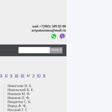
моб.+7(903) 509 83 86
artpanorama@mail.ru
Х
Ц
Ч
Ш
Щ
Ы
Э
Ю
Я
Никогосян Н. Б.
Никольский К. Е.
Никонов М. Ф.
Никонов П. Ф.
Никритин С. Б.
Нирод Ф. Ф.
Нисский Г. Г.