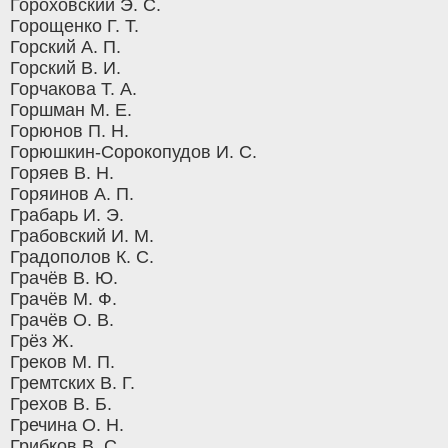
Гороховский Э. С.
Горощенко Г. Т.
Горский А. П.
Горский В. И.
Горчакова Т. А.
Горшман М. Е.
Горюнов П. Н.
Горюшкин-Сорокопудов И. С.
Горяев В. Н.
Горяинов А. П.
Грабарь И. Э.
Грабовский И. М.
Градополов К. С.
Грачёв В. Ю.
Грачёв М. Ф.
Грачёв О. В.
Грёз Ж.
Греков М. П.
Гремтских В. Г.
Грехов В. Б.
Гречина О. Н.
Грибков В. С.