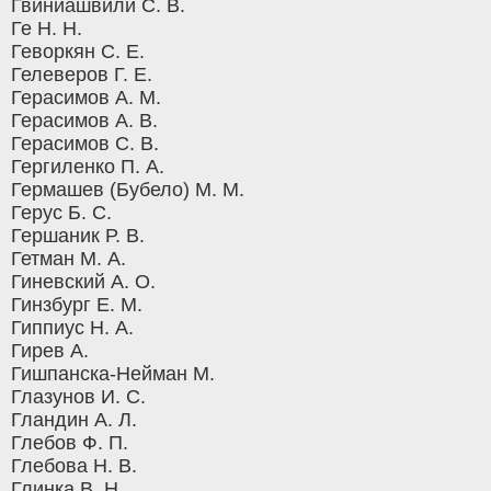
Гвиниашвили С. В.
Ге Н. Н.
Геворкян С. Е.
Гелеверов Г. Е.
Герасимов А. М.
Герасимов А. В.
Герасимов С. В.
Гергиленко П. А.
Гермашев (Бубело) М. М.
Герус Б. С.
Гершаник Р. В.
Гетман М. А.
Гиневский А. О.
Гинзбург Е. М.
Гиппиус Н. А.
Гирев А.
Гишпанска-Нейман М.
Глазунов И. С.
Гландин А. Л.
Глебов Ф. П.
Глебова Н. В.
Глинка В. Н.