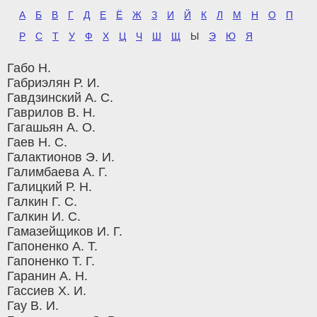
А
Б
В
Г
Д
Е
Ё
Ж
З
И
Й
К
Л
М
Н
О
П
Р
С
Т
У
Ф
Х
Ц
Ч
Ш
Щ
Ы
Э
Ю
Я
Габо Н.
Габриэлян Р. И.
Гавдзинский А. С.
Гаврилов В. Н.
Гагашьян А. О.
Гаев Н. С.
Галактионов Э. И.
Галимбаева А. Г.
Галицкий Р. Н.
Галкин Г. С.
Галкин И. С.
Гамазейщиков И. Г.
Гапоненко А. Т.
Гапоненко Т. Г.
Гаранин А. Н.
Гассиев Х. И.
Гау В. И.