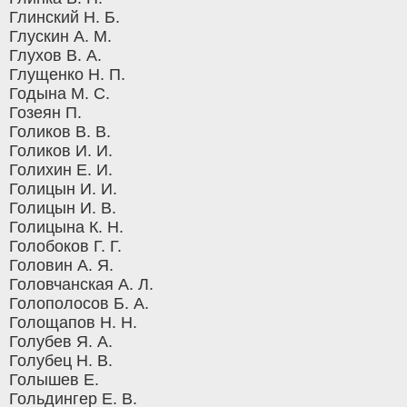
Глинский Н. Б.
Глускин А. М.
Глухов В. А.
Глущенко Н. П.
Годына М. С.
Гозеян П.
Голиков В. В.
Голиков И. И.
Голихин Е. И.
Голицын И. И.
Голицын И. В.
Голицына К. Н.
Голобоков Г. Г.
Головин А. Я.
Головчанская А. Л.
Голополосов Б. А.
Голощапов Н. Н.
Голубев Я. А.
Голубец Н. В.
Голышев Е.
Гольдингер Е. В.