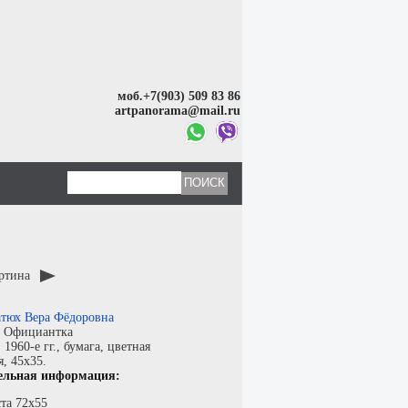
моб.+7(903) 509 83 86
artpanorama@mail.ru
артина
тюх Вера Фёдоровна
:
Официантка
:
1960-е гг.,
бумага
,
цветная
я
, 45x35.
ельная информация:
та 72х55