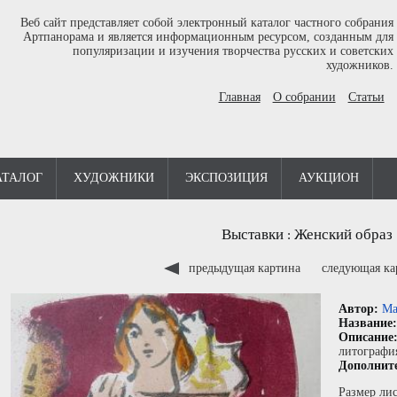
Веб сайт представляет собой электронный каталог частного собрания
Артпанорама и является информационным ресурсом, созданным для
популяризации и изучения творчества русских и советских
художников.
Главная
О собрании
Статьи
АТАЛОГ
ХУДОЖНИКИ
ЭКСПОЗИЦИЯ
АУКЦИОН
Выставки
Женский образ
:
предыдущая картина
следующая к
Автор:
Ма
Название
Описание
литографи
Дополнит
Размер лис