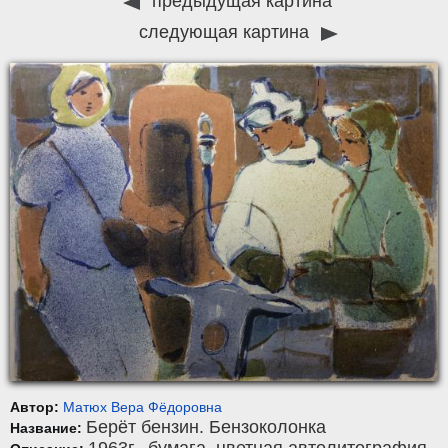
предыдущая картина
следующая картина
Автор:
Матюх Вера Фёдоровна
Берёт бензин. Бензоколонка
Название:
1963г.,
бумага
,
цветная автолитография
,