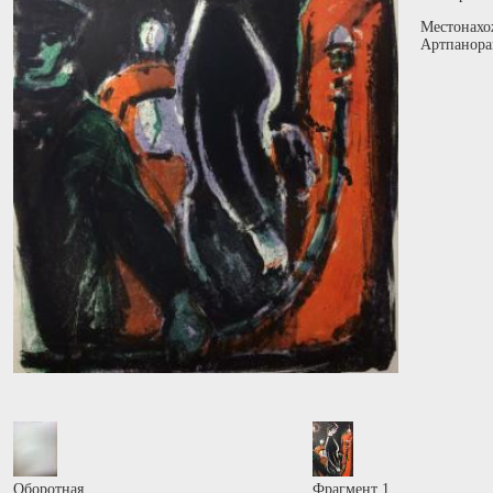
Местонахо
Артпанора
Оборотная
Фрагмент 1