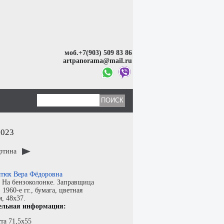
моб.+7(903) 509 83 86
artpanorama@mail.ru
2023
артина
тюх Вера Фёдоровна
:
На бензоколонке. Заправщица
:
1960-е гг.,
бумага
,
цветная
я
, 48x37.
ельная информация:
та 71,5х55