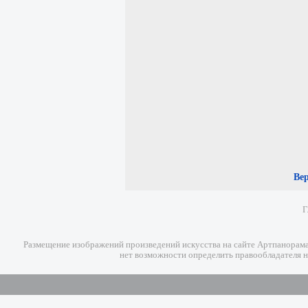
Ве
Г
Размещение изображений произведений искусства на сайте Артпанорама 
нет возможности определить правообладателя н