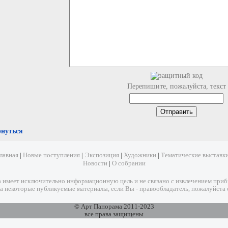
Перепишите, пожалуйста, текст
рнуться
лавная
|
Новые поступления
|
Экспозиция
|
Художники
|
Тематические выставк
Новости
|
О собрании
имеет исключительно информационную цель и не связано с извлечением прибыл
а некоторые публикуемые материалы, если Вы - правообладатель, пожалуйста 
© Арт Панорама 2011-2023
все права защищены