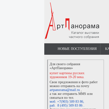
НОВЫЕ ПОСТУПЛЕНИЯ
К
Для своего собрания
«АртПанорама»
купит картины русских
художников 19-20 века.
Свои предложения и фото работ
можно отправить на почту
artpanorama@mail.ru
,
а так же отправить MMS или
связаться по тел.
моб. +7(903) 509 83 86
,
раб. 8 (495) 509 83 86
.