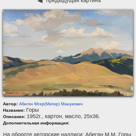
предыдущая картина
Автор:
Абегян Мгер(Мегер) Манукович
Горы
Название:
1952г.,
картон
,
масло
, 25x36.
Описание:
Дополнительная информация:
На обороте авторские надписи: Абегян М.М. Горы