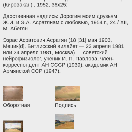
(Кировакан) , 1952, 36х25;
Дарственная надпись: Дорогим моим друзьям
Ж.И. и Э.А. Асратянам с любовью, 1954 г., 24 / XII,
М. Абегян
Эзрас Асратович Асратян (18 [31] мая 1903,
Мецик[d], Битлисский вилайет — 23 апреля 1981
или 24 апреля 1981, Москва) — советский
нейрофизиолог, ученик И. П. Павлова, член-
корреспондент АН СССР (1939), академик АН
Армянской ССР (1947).
Оборотная
Подпись