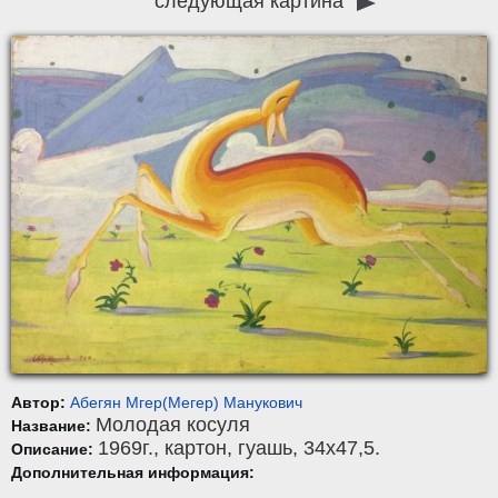
следующая картина
Автор:
Абегян Мгер(Мегер) Манукович
Молодая косуля
Название:
1969г.,
картон
,
гуашь
, 34x47,5.
Описание:
Дополнительная информация: