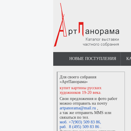
НОВЫЕ ПОСТУПЛЕНИЯ
К
Для своего собрания
«АртПанорама»
купит картины русских
художников 19-20 века.
Свои предложения и фото работ
можно отправить на почту
artpanorama@mail.ru
,
а так же отправить MMS или
связаться по тел.
моб. +7(903) 509 83 86
,
раб. 8 (495) 509 83 86
.