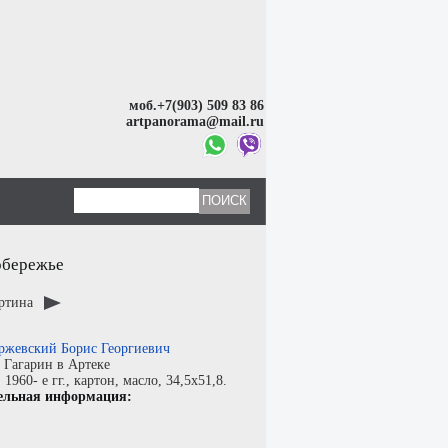
моб.+7(903) 509 83 86
artpanorama@mail.ru
обережье
артина
ржевский Борис Георгиевич
:
Гагарин в Артеке
:
1960- е гг.,
картон
,
масло
, 34,5x51,8.
ельная информация: