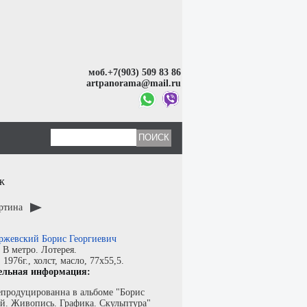
моб.+7(903) 509 83 86
artpanorama@mail.ru
ж
артина
ржевский Борис Георгиевич
:
В метро. Лотерея.
:
1976г.,
холст
,
масло
, 77x55,5.
ельная информация:
епродуцированна в альбоме "Борис
й. Живопись. Графика. Скульптура"