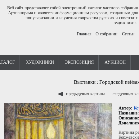
Веб сайт представляет собой электронный каталог частного собрания
Артпанорама и является информационным ресурсом, созданным для
популяризации и изучения творчества русских и советских
художников.
Главная
О собрании
Статьи
АТАЛОГ
ХУДОЖНИКИ
ЭКСПОЗИЦИЯ
АУКЦИОН
Выставки
Городской пейза
:
предыдущая картина
следующая к
Автор:
Ко
Название
Описание
Дополнит
Картина р
Коржевски