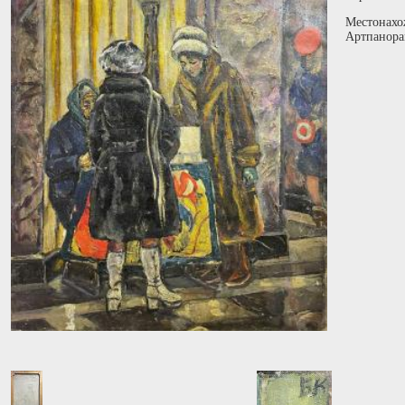
Местонахо
Артпанора