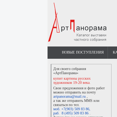
НОВЫЕ ПОСТУПЛЕНИЯ
К
Для своего собрания
«АртПанорама»
купит картины русских
художников 19-20 века.
Свои предложения и фото работ
можно отправить на почту
artpanorama@mail.ru
,
а так же отправить MMS или
связаться по тел.
моб. +7(903) 509 83 86
,
раб. 8 (495) 509 83 86
.