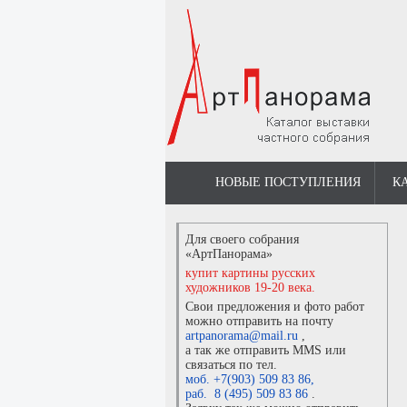
НОВЫЕ ПОСТУПЛЕНИЯ
К
Для своего собрания
«АртПанорама»
купит картины русских
художников 19-20 века.
Свои предложения и фото работ
можно отправить на почту
artpanorama@mail.ru
,
а так же отправить MMS или
связаться по тел.
моб. +7(903) 509 83 86
,
раб. 8 (495) 509 83 86
.