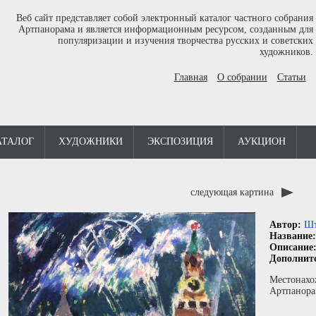
Веб сайт представляет собой электронный каталог частного собрания
Артпанорама и является информационным ресурсом, созданным для
популяризации и изучения творчества русских и советских
художников.
Главная
О собрании
Статьи
АТАЛОГ
ХУДОЖНИКИ
ЭКСПОЗИЦИЯ
АУКЦИОН
следующая картина
Автор:
Шт
Название
Описание
Дополнит
Местонахо
Артпанора