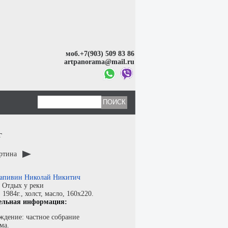
моб.+7(903) 509 83 86
artpanorama@mail.ru
г
артина
апивин Николай Никитич
:
Отдых у реки
:
1984г.,
холст
,
масло
, 160x220.
ельная информация:
ждение: частное собрание
ма.