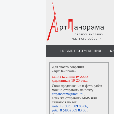
НОВЫЕ ПОСТУПЛЕНИЯ
К
Для своего собрания
«АртПанорама»
купит картины русских
художников 19-20 века.
Свои предложения и фото работ
можно отправить на почту
artpanorama@mail.ru
,
а так же отправить MMS или
связаться по тел.
моб. +7(903) 509 83 86
,
раб. 8 (495) 509 83 86
.