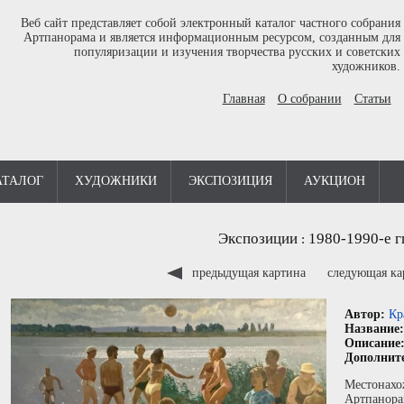
Веб сайт представляет собой электронный каталог частного собрания
Артпанорама и является информационным ресурсом, созданным для
популяризации и изучения творчества русских и советских
художников.
Главная
О собрании
Статьи
АТАЛОГ
ХУДОЖНИКИ
ЭКСПОЗИЦИЯ
АУКЦИОН
Экспозиции
1980-1990-е г
:
предыдущая картина
следующая к
Автор:
Кр
Название
Описание
Дополнит
Местонахо
Артпанора