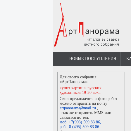
НОВЫЕ ПОСТУПЛЕНИЯ
К
Для своего собрания
«АртПанорама»
купит картины русских
художников 19-20 века.
Свои предложения и фото работ
можно отправить на почту
artpanorama@mail.ru
,
а так же отправить MMS или
связаться по тел.
моб. +7(903) 509 83 86
,
раб. 8 (495) 509 83 86
.