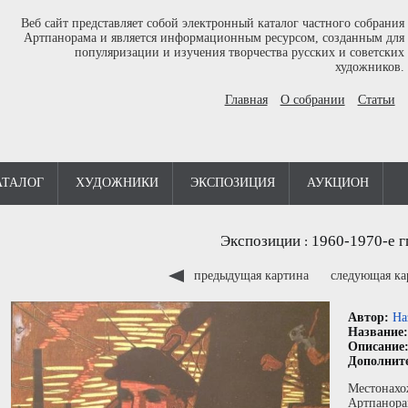
Веб сайт представляет собой электронный каталог частного собрания
Артпанорама и является информационным ресурсом, созданным для
популяризации и изучения творчества русских и советских
художников.
Главная
О собрании
Статьи
АТАЛОГ
ХУДОЖНИКИ
ЭКСПОЗИЦИЯ
АУКЦИОН
Экспозиции
1960-1970-е г
:
предыдущая картина
следующая к
Автор:
На
Название
Описание
Дополнит
Местонахо
Артпанора