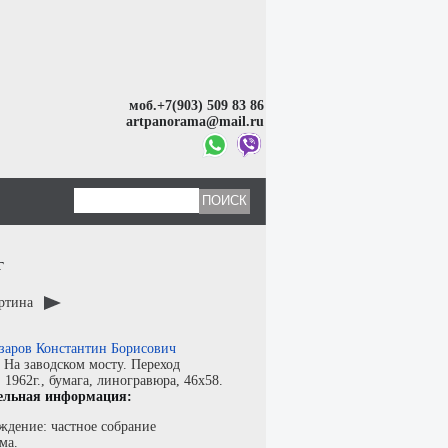
моб.+7(903) 509 83 86
artpanorama@mail.ru
г
артина
заров Константин Борисович
:
На заводском мосту. Переход
:
1962г.,
бумага
,
линогравюра
, 46x58.
ельная информация:
ждение: частное собрание
ма.