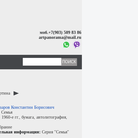
моб.+7(903) 509 83 86
artpanorama@mail.ru
артина
заров Константин Борисович
:
Семья
:
1960-е гг.,
бумага
,
автолитография
,
брание
ельная информация:
Серия "Семья"