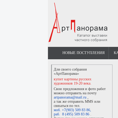
НОВЫЕ ПОСТУПЛЕНИЯ
К
Для своего собрания
«АртПанорама»
купит картины русских
художников 19-20 века.
Свои предложения и фото работ
можно отправить на почту
artpanorama@mail.ru
,
а так же отправить MMS или
связаться по тел.
моб. +7(903) 509 83 86
,
раб. 8 (495) 509 83 86
.