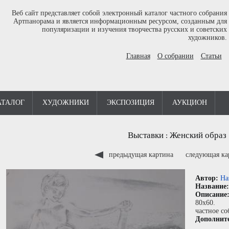
Веб сайт представляет собой электронный каталог частного собрания
Артпанорама и является информационным ресурсом, созданным для
популяризации и изучения творчества русских и советских
художников.
Главная
О собрании
Статьи
АТАЛОГ
ХУДОЖНИКИ
ЭКСПОЗИЦИЯ
АУКЦИОН
Выставки
Женский образ
:
предыдущая картина
следующая к
Автор:
На
Название
Описание
80x60.
частное со
Дополнит