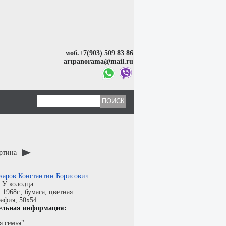
моб.+7(903) 509 83 86
artpanorama@mail.ru
артина
заров Константин Борисович
:
У колодца
:
1968г.,
бумага
,
цветная
рафия
, 50x54.
ельная информация:
я семья"