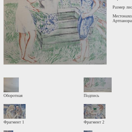
Размер лис
Местонахо
Артпанора
Оборотная
Подпись
Фрагмент 1
Фрагмент 2