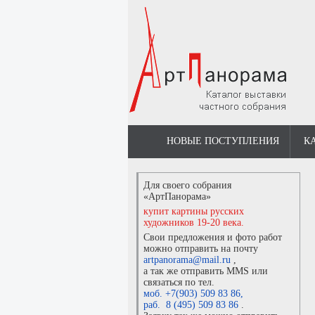
НОВЫЕ ПОСТУПЛЕНИЯ
К
Для своего собрания
«АртПанорама»
купит картины русских
художников 19-20 века.
Свои предложения и фото работ
можно отправить на почту
artpanorama@mail.ru
,
а так же отправить MMS или
связаться по тел.
моб. +7(903) 509 83 86
,
раб. 8 (495) 509 83 86
.