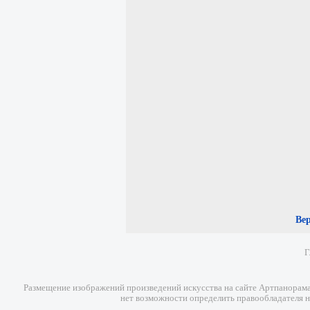
Ве
Г
Размещение изображений произведений искусства на сайте Артпанорама 
нет возможности определить правообладателя н