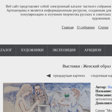
Веб сайт представляет собой электронный каталог частного собрания
Артпанорама и является информационным ресурсом, созданным для
популяризации и изучения творчества русских и советских
художников.
Главная
О собрании
Статьи
АТАЛОГ
ХУДОЖНИКИ
ЭКСПОЗИЦИЯ
АУКЦИОН
Выставки
Женский образ
:
предыдущая картина
следующая к
Автор:
На
Название
Описание
автолитог
Дополнит
Серия "Мо