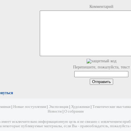
Комментарий
Перепишите, пожалуйста, текст
рнуться
лавная
|
Новые поступления
|
Экспозиция
|
Художники
|
Тематические выставк
Новости
|
О собрании
имеет исключительно информационную цель и не связано с извлечением прибыл
а некоторые публикуемые материалы, если Вы - правообладатель, пожалуйста 