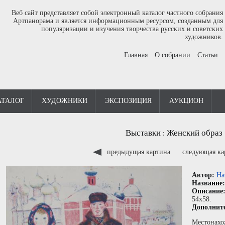
Веб сайт представляет собой электронный каталог частного собрания
Артпанорама и является информационным ресурсом, созданным для
популяризации и изучения творчества русских и советских
художников.
Главная
О собрании
Статьи
АТАЛОГ
ХУДОЖНИКИ
ЭКСПОЗИЦИЯ
АУКЦИОН
Выставки
Женский образ
:
предыдущая картина
следующая к
Автор:
На
Название
Описание
54x58.
Дополнит
Местонахо