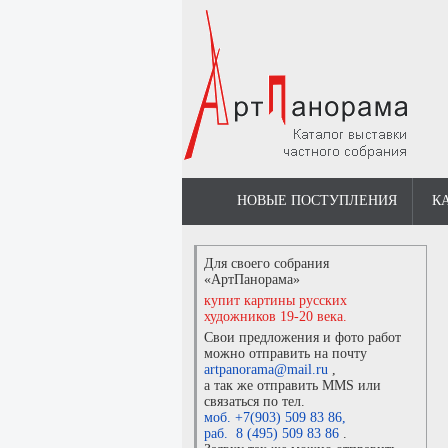
НОВЫЕ ПОСТУПЛЕНИЯ
К
Для своего собрания
«АртПанорама»
купит картины русских
художников 19-20 века.
Свои предложения и фото работ
можно отправить на почту
artpanorama@mail.ru
,
а так же отправить MMS или
связаться по тел.
моб. +7(903) 509 83 86
,
раб. 8 (495) 509 83 86
.