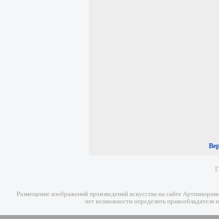
Ве
Г
Размещение изображений произведений искусства на сайте Артпанорама 
нет возможности определить правообладателя н