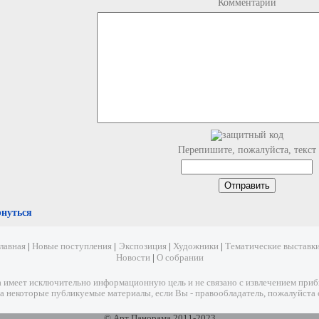
Комментарий
Перепишите, пожалуйста, текст
рнуться
лавная
|
Новые поступления
|
Экспозиция
|
Художники
|
Тематические выставк
Новости
|
О собрании
имеет исключительно информационную цель и не связано с извлечением прибыл
а некоторые публикуемые материалы, если Вы - правообладатель, пожалуйста 
© Арт Панорама 2011-2023