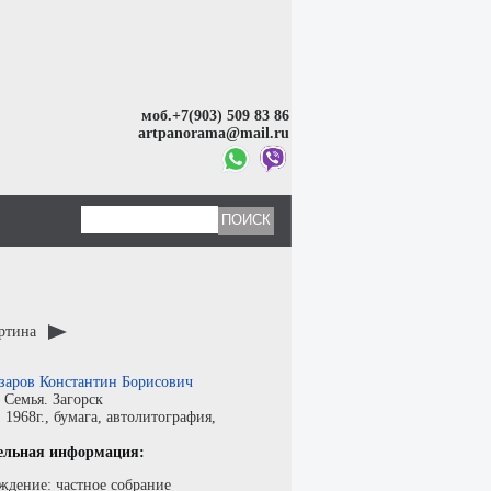
моб.+7(903) 509 83 86
artpanorama@mail.ru
артина
заров Константин Борисович
:
Семья. Загорск
:
1968г.,
бумага
,
автолитография
,
ельная информация:
ждение: частное собрание