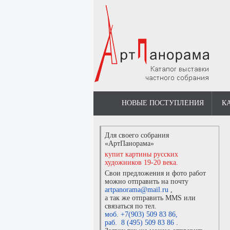
НОВЫЕ ПОСТУПЛЕНИЯ
К
Для своего собрания
«АртПанорама»
купит картины русских
художников 19-20 века.
Свои предложения и фото работ
можно отправить на почту
artpanorama@mail.ru
,
а так же отправить MMS или
связаться по тел.
моб. +7(903) 509 83 86
,
раб. 8 (495) 509 83 86
.