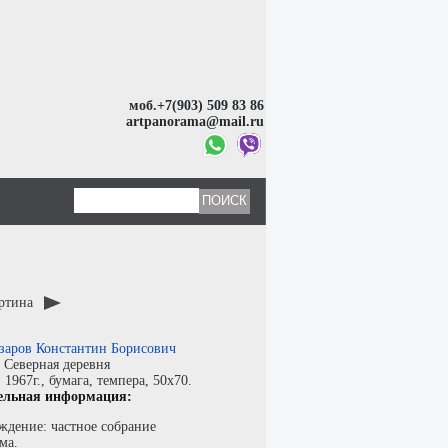
моб.+7(903) 509 83 86
artpanorama@mail.ru
артина
заров Константин Борисович
:
Северная деревня
:
1967г.,
бумага
,
темпера
, 50x70.
ельная информация:
ждение: частное собрание
ма.