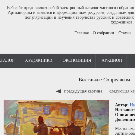
Веб сайт представляет собой электронный каталог частного собрания
Артпанорама и является информационным ресурсом, созданным для
популяризации и изучения творчества русских и советских
художников.
Главная
О собрании
Статьи
АТАЛОГ
ХУДОЖНИКИ
ЭКСПОЗИЦИЯ
АУКЦИОН
Выставки
Соцреализм
:
предыдущая картина
следующая к
Автор:
На
Название
Описание
Дополнит
Местонахо
Артпанора