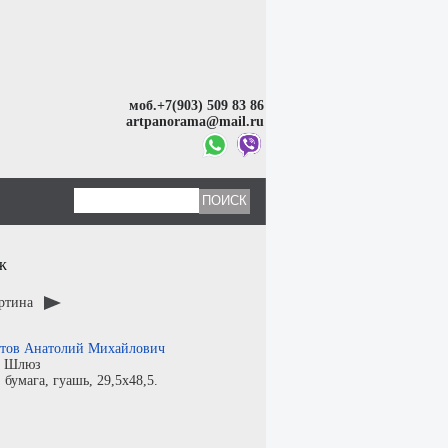
моб.+7(903) 509 83 86
artpanorama@mail.ru
ж
артина
тов Анатолий Михайлович
:
Шлюз
:
бумага
,
гуашь
, 29,5x48,5.