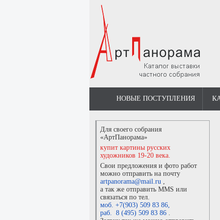
НОВЫЕ ПОСТУПЛЕНИЯ
К
Для своего собрания
«АртПанорама»
купит картины русских
художников 19-20 века.
Свои предложения и фото работ
можно отправить на почту
artpanorama@mail.ru
,
а так же отправить MMS или
связаться по тел.
моб. +7(903) 509 83 86
,
раб. 8 (495) 509 83 86
.