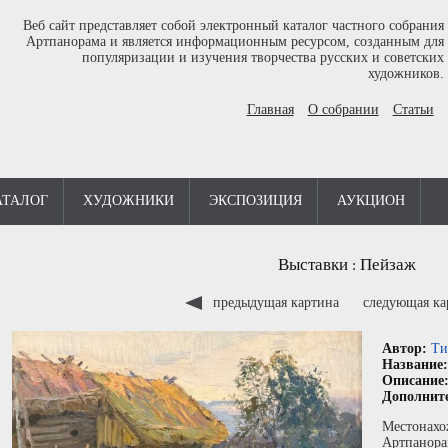
Веб сайт представляет собой электронный каталог частного собрания
Артпанорама и является информационным ресурсом, созданным для
популяризации и изучения творчества русских и советских
художников.
Главная
О собрании
Статьи
АТАЛОГ
ХУДОЖНИКИ
ЭКСПОЗИЦИЯ
АУКЦИОН
Выставки
Пейзаж
:
предыдущая картина
следующая к
Автор:
Ти
Название
Описание
Дополнит
Местонахо
Артпанора