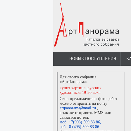
НОВЫЕ ПОСТУПЛЕНИЯ
К
Для своего собрания
«АртПанорама»
купит картины русских
художников 19-20 века.
Свои предложения и фото работ
можно отправить на почту
artpanorama@mail.ru
,
а так же отправить MMS или
связаться по тел.
моб. +7(903) 509 83 86
,
раб. 8 (495) 509 83 86
.