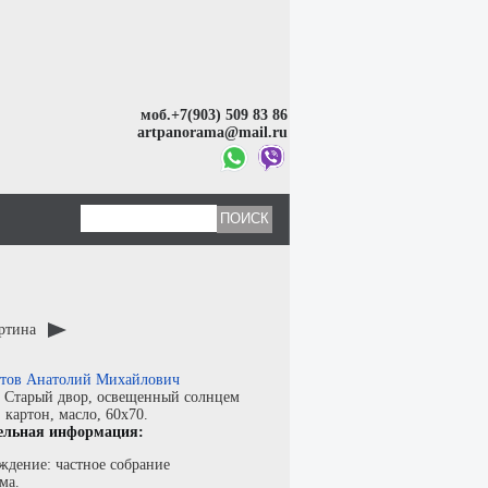
моб.+7(903) 509 83 86
artpanorama@mail.ru
артина
тов Анатолий Михайлович
:
Старый двор, освещенный солнцем
:
картон
,
масло
, 60x70.
ельная информация:
ждение: частное собрание
ма.