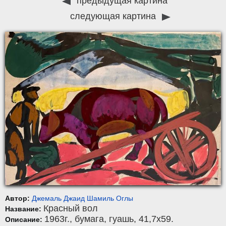
предыдущая картина
следующая картина
Автор:
Джемаль Джаид Шамиль Оглы
Красный вол
Название:
1963г.,
бумага
,
гуашь
, 41,7x59.
Описание: