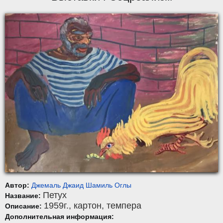
Автор:
Джемаль Джаид Шамиль Оглы
Петух
Название:
1959г.,
картон
,
темпера
Описание:
Дополнительная информация: