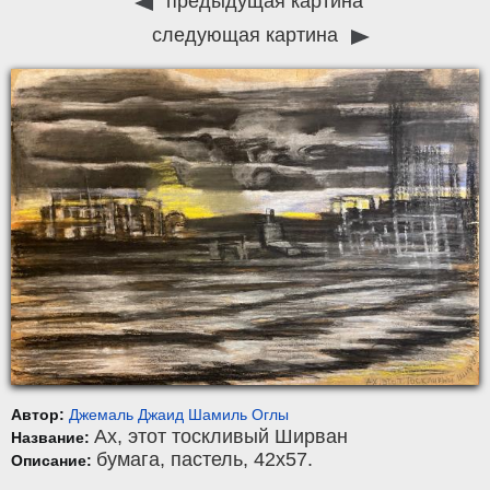
предыдущая картина
следующая картина
Автор:
Джемаль Джаид Шамиль Оглы
Ах, этот тоскливый Ширван
Название:
бумага
,
пастель
, 42x57.
Описание: