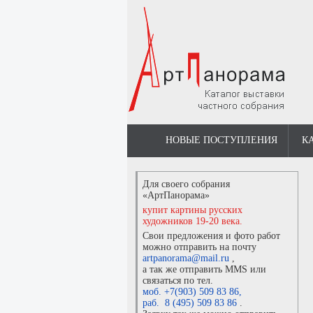
НОВЫЕ ПОСТУПЛЕНИЯ
К
Для своего собрания
«АртПанорама»
купит картины русских
художников 19-20 века.
Свои предложения и фото работ
можно отправить на почту
artpanorama@mail.ru
,
а так же отправить MMS или
связаться по тел.
моб. +7(903) 509 83 86
,
раб. 8 (495) 509 83 86
.