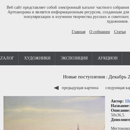
Веб сайт представляет собой электронный каталог частного собрания
Артпанорама и является информационным ресурсом, созданным для
популяризации и изучения творчества русских и советских
художников.
Главная
О собрании
Статьи
АТАЛОГ
ХУДОЖНИКИ
ЭКСПОЗИЦИЯ
АУКЦИОН
Новые поступления
Декабрь 
:
предыдущая картина
следующая к
Автор:
Ши
Название
Описание
50x36,5.
Дополнит
Местонахо