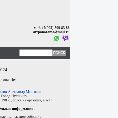
моб.+7(903) 509 83 86
artpanorama@mail.ru
2024
артина
лов Александр Максович
:
Город Пушкино
:
1985г.,
холст на оргалите
,
масло
,
ельная информация:
ждение: частное собрание