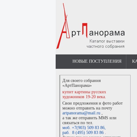
НОВЫЕ ПОСТУПЛЕНИЯ
К
Для своего собрания
«АртПанорама»
купит картины русских
художников 19-20 века.
Свои предложения и фото работ
можно отправить на почту
artpanorama@mail.ru
,
а так же отправить MMS или
связаться по тел.
моб. +7(903) 509 83 86
,
раб. 8 (495) 509 83 86
.