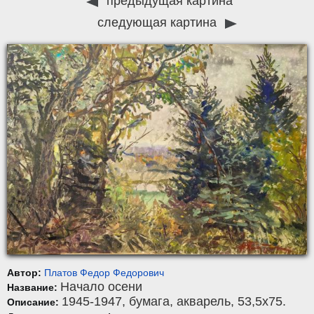
предыдущая картина
следующая картина
Автор:
Платов Федор Федорович
Начало осени
Название:
1945-1947,
бумага
,
акварель
, 53,5x75.
Описание: