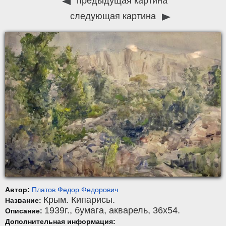
предыдущая картина
следующая картина
Автор:
Платов Федор Федорович
Крым. Кипарисы.
Название:
1939г.,
бумага
,
акварель
, 36x54.
Описание:
Дополнительная информация: