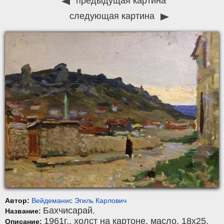
предыдущая картина
следующая картина
Автор:
Вейдеманис Эгиль Карлович
Бахчисарай.
Название:
1961г.,
холст на картоне
,
масло
, 18x25.
Описание: