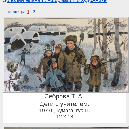
Дополнительная информация о художнике
страницы
1
2
Зеброва Т. А.
"Дети с учителем."
1977г.
,
бумага, гуашь
12 x 18