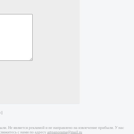
и
|
и. Не является рекламой и не направлено на извлечение прибыли. У нас
свяжитесь с нами по адресу
artpanorama@mail.ru