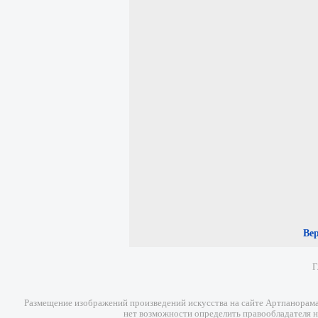
Ве
Г
Размещение изображений произведений искусства на сайте Артпанорама 
нет возможности определить правообладателя н