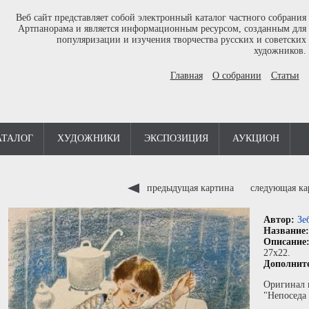
Веб сайт представляет собой электронный каталог частного собрания
Артпанорама и является информационным ресурсом, созданным для
популяризации и изучения творчества русских и советских
художников.
Главная
О собрании
Статьи
АТАЛОГ
ХУДОЖНИКИ
ЭКСПОЗИЦИЯ
АУКЦИОН
предыдущая картина
следующая к
Автор:
Зе
Название
Описание
27x22.
Дополнит
Оригинал 
"Непоседа