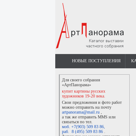
НОВЫЕ ПОСТУПЛЕНИЯ
К
Для своего собрания
«АртПанорама»
купит картины русских
художников 19-20 века.
Свои предложения и фото работ
можно отправить на почту
artpanorama@mail.ru
,
а так же отправить MMS или
связаться по тел.
моб. +7(903) 509 83 86
,
раб. 8 (495) 509 83 86
.