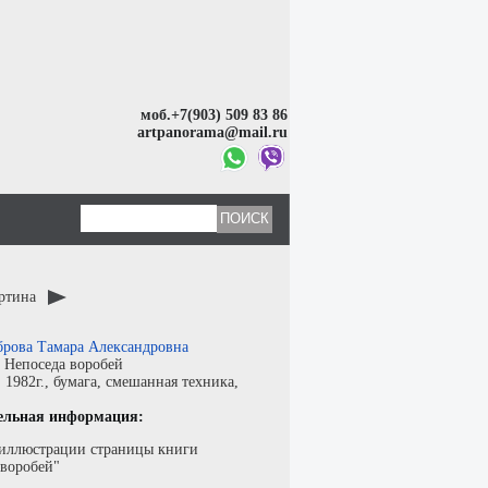
моб.+7(903) 509 83 86
artpanorama@mail.ru
артина
брова Тамара Александровна
:
Непоседа воробей
:
1982г.,
бумага
,
смешанная техника
,
ельная информация:
иллюстрации страницы книги
 воробей"