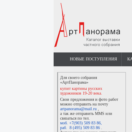
НОВЫЕ ПОСТУПЛЕНИЯ
К
Для своего собрания
«АртПанорама»
купит картины русских
художников 19-20 века.
Свои предложения и фото работ
можно отправить на почту
artpanorama@mail.ru
,
а так же отправить MMS или
связаться по тел.
моб. +7(903) 509 83 86
,
раб. 8 (495) 509 83 86
.