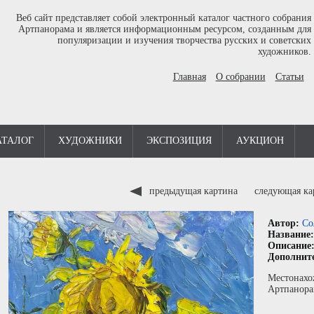
Веб сайт представляет собой электронный каталог частного собрания
Артпанорама и является информационным ресурсом, созданным для
популяризации и изучения творчества русских и советских
художников.
Главная
О собрании
Статьи
АТАЛОГ
ХУДОЖНИКИ
ЭКСПОЗИЦИЯ
АУКЦИОН
предыдущая картина
следующая к
Автор:
Со
Название
Описание
Дополнит
Местонахо
Артпанора