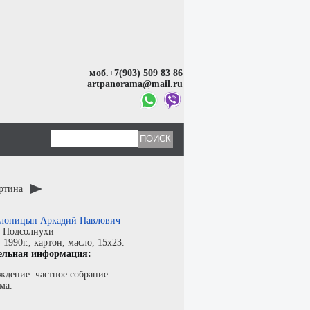
моб.+7(903) 509 83 86
artpanorama@mail.ru
артина
лоницын Аркадий Павлович
:
Подсолнухи
:
1990г.,
картон
,
масло
, 15x23.
ельная информация:
ждение: частное собрание
ма.