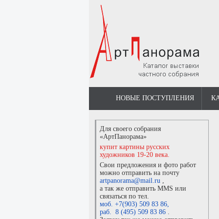
НОВЫЕ ПОСТУПЛЕНИЯ
К
Для своего собрания
«АртПанорама»
купит картины русских
художников 19-20 века.
Свои предложения и фото работ
можно отправить на почту
artpanorama@mail.ru
,
а так же отправить MMS или
связаться по тел.
моб. +7(903) 509 83 86
,
раб. 8 (495) 509 83 86
.