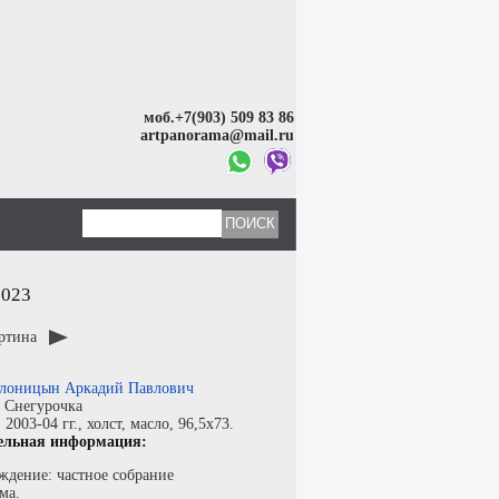
моб.+7(903) 509 83 86
artpanorama@mail.ru
2023
артина
лоницын Аркадий Павлович
:
Снегурочка
:
2003-04 гг.,
холст
,
масло
, 96,5x73.
ельная информация:
ждение: частное собрание
ма.