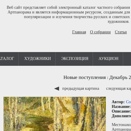
Веб сайт представляет собой электронный каталог частного собрания
Артпанорама и является информационным ресурсом, созданным для
популяризации и изучения творчества русских и советских
художников.
Главная
О собрании
Статьи
АТАЛОГ
ХУДОЖНИКИ
ЭКСПОЗИЦИЯ
АУКЦИОН
Новые поступления
Декабрь 
:
предыдущая картина
следующая к
Автор:
Со
Название
Описание
Дополнит
Местонахо
Артпанора