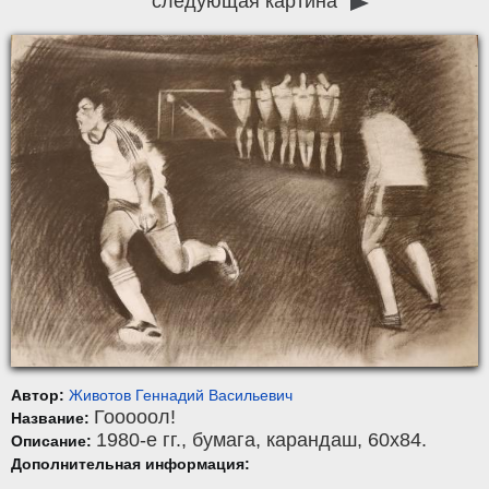
следующая картина
Автор:
Животов Геннадий Васильевич
Гооооол!
Название:
1980-е гг.,
бумага
,
карандаш
, 60x84.
Описание:
Дополнительная информация: