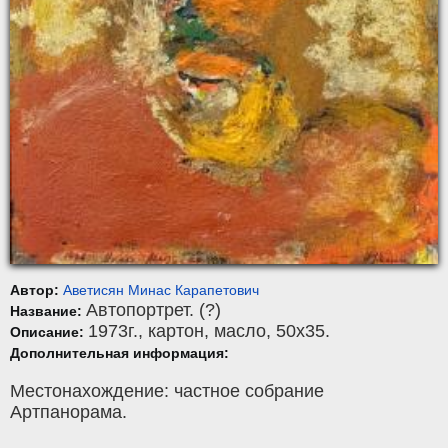
Автор:
Аветисян Минас Карапетович
Автопортрет. (?)
Название:
1973г.,
картон
,
масло
, 50x35.
Описание:
Дополнительная информация:
Местонахождение: частное собрание
Артпанорама.