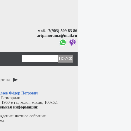
моб.+7(903) 509 83 86
artpanorama@mail.ru
артина
лаев Фёдор Петрович
:
Разморило
:
1960-е гг.,
холст
,
масло
, 100x62.
ельная информация:
ждение: частное собрание
ма.