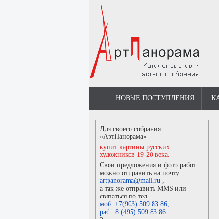
НОВЫЕ ПОСТУПЛЕНИЯ
К
Для своего собрания
«АртПанорама»
купит картины русских
художников 19-20 века.
Свои предложения и фото работ
можно отправить на почту
artpanorama@mail.ru
,
а так же отправить MMS или
связаться по тел.
моб. +7(903) 509 83 86
,
раб. 8 (495) 509 83 86
.