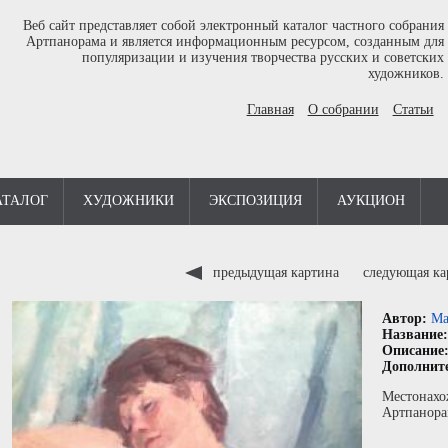
Веб сайт представляет собой электронный каталог частного собрания
Артпанорама и является информационным ресурсом, созданным для
популяризации и изучения творчества русских и советских
художников.
Главная
О собрании
Статьи
АТАЛОГ
ХУДОЖНИКИ
ЭКСПОЗИЦИЯ
АУКЦИОН
предыдущая картина
следующая к
Автор:
Ма
Название
Описание
Дополнит
Местонахо
Артпанора