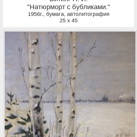
"Натюрморт с бубликами."
1956г.
,
бумага, автолитография
25 x 45