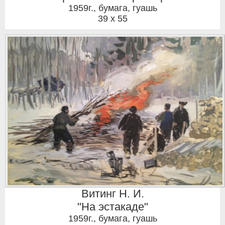
1959г.
,
бумага, гуашь
39 x 55
Витинг Н. И.
"На эстакаде"
1959г.
,
бумага, гуашь