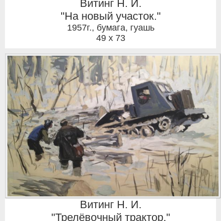
Витинг Н. И.
"На новый участок."
1957г.
,
бумага, гуашь
49 x 73
Витинг Н. И.
"Трелёвочный трактор."