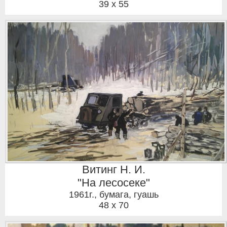
39 x 55
Витинг Н. И.
"На лесосеке"
1961г.
,
бумага, гуашь
48 x 70