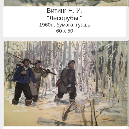
Витинг Н. И.
"Лесорубы."
1960г.
,
бумага, гуашь
60 x 50