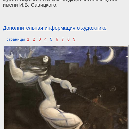
имени И.В. Савицкого.
Дополнительная информация о художнике
страницы
1
2
3
4
5
6
7
8
9