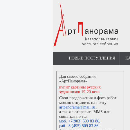
НОВЫЕ ПОСТУПЛЕНИЯ
К
Для своего собрания
«АртПанорама»
купит картины русских
художников 19-20 века.
Свои предложения и фото работ
можно отправить на почту
artpanorama@mail.ru
,
а так же отправить MMS или
связаться по тел.
моб. +7(903) 509 83 86
,
раб. 8 (495) 509 83 86
.