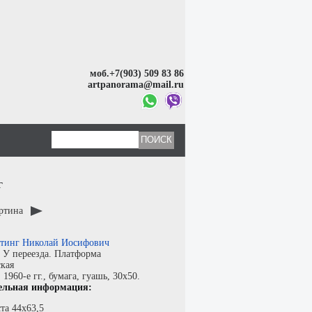
моб.+7(903) 509 83 86
artpanorama@mail.ru
г
артина
тинг Николай Иосифович
:
У переезда. Платформа
кая
:
1960-е гг.,
бумага
,
гуашь
, 30x50.
ельная информация:
та 44х63,5