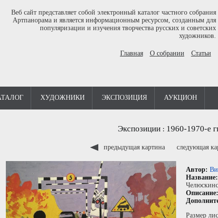
Веб сайт представляет собой электронный каталог частного собрания
Артпанорама и является информационным ресурсом, созданным для
популяризации и изучения творчества русских и советских
художников.
Главная
О собрании
Статьи
АТАЛОГ
ХУДОЖНИКИ
ЭКСПОЗИЦИЯ
АУКЦИОН
Экспозиции
1960-1970-е г
:
предыдущая картина
следующая к
Автор:
Ви
Название
Челюскинс
Описание
Дополнит
Размер лис