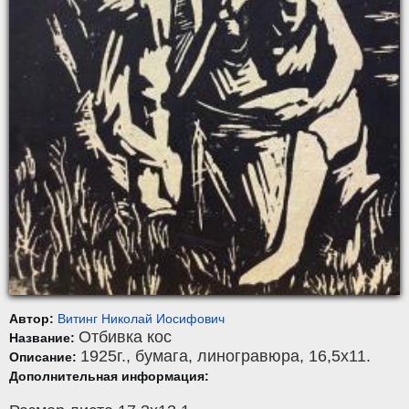
Автор:
Витинг Николай Иосифович
Отбивка кос
Название:
1925г.,
бумага
,
линогравюра
, 16,5x11.
Описание:
Дополнительная информация: