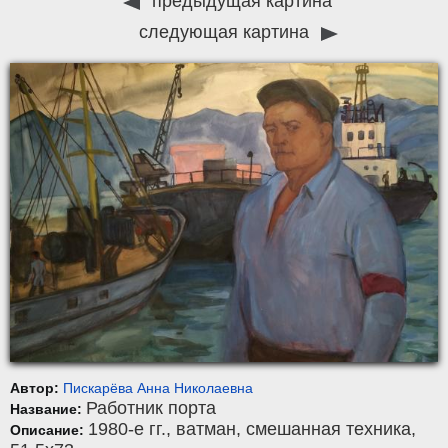
предыдущая картина
следующая картина
Автор:
Пискарёва Анна Николаевна
Работник порта
Название:
1980-е гг.,
ватман
,
смешанная техника
,
Описание: