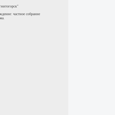
гнитогорск"
ждение: частное собрание
ма.