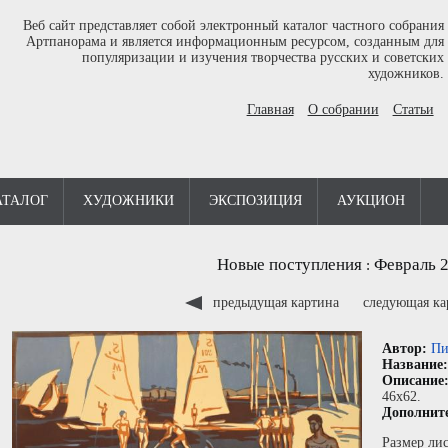
Веб сайт представляет собой электронный каталог частного собрания
Артпанорама и является информационным ресурсом, созданным для
популяризации и изучения творчества русских и советских
художников.
Главная
О собрании
Статьи
АТАЛОГ
ХУДОЖНИКИ
ЭКСПОЗИЦИЯ
АУКЦИОН
Новые поступления
Февраль 
:
предыдущая картина
следующая к
Автор:
Пи
Название
Описание
46x62.
Дополнит
Размер лис