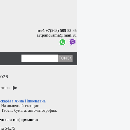
моб.+7(903) 509 83 86
artpanorama@mail.ru
2026
артина
скарёва Анна Николаевна
:
На лодочной станции
:
1962г.,
бумага
,
автолитография
,
ельная информация:
та 54х75