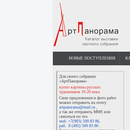
НОВЫЕ ПОСТУПЛЕНИЯ
К
Для своего собрания
«АртПанорама»
купит картины русских
художников 19-20 века.
Свои предложения и фото работ
можно отправить на почту
artpanorama@mail.ru
,
а так же отправить MMS или
связаться по тел.
моб. +7(903) 509 83 86
,
раб. 8 (495) 509 83 86
.